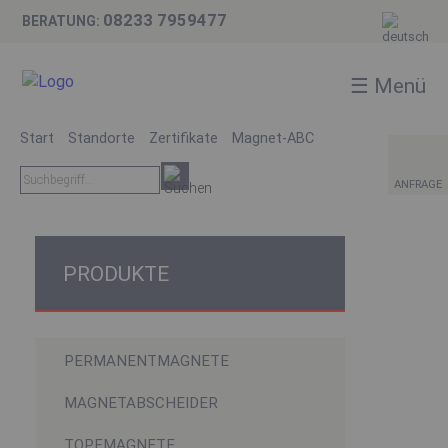
BRANCHEN
×
08233 7959477
BERATUNG:
AKTUELLES
☰ Menü
PHILOSOPHIE
Start
Standorte
Zertifikate
Magnet-ABC
ANFRAGE
ANFRAGE
PRODUKTE
PERMANENTMAGNETE
MAGNETABSCHEIDER
TOPFMAGNETE