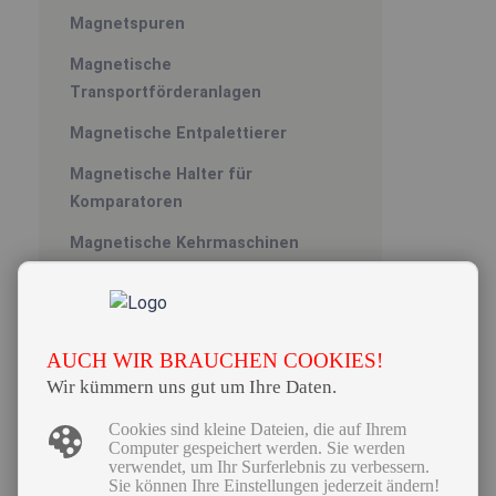
Magnetspuren
Magnetische
Transportförderanlagen
Magnetische Entpalettierer
Magnetische Halter für
Komparatoren
Magnetische Kehrmaschinen
Magnetische Masseanschlüsse
AUCH WIR BRAUCHEN COOKIES!
MAGNETISCHE
Wir kümmern uns gut um Ihre Daten.
MASSEANSCHLÜSSE
Cookies sind kleine Dateien, die auf Ihrem
Computer gespeichert werden. Sie werden
verwendet, um Ihr Surferlebnis zu verbessern.
Magnetische Masseanschlüsse gewährleisten
Sie können Ihre Einstellungen jederzeit ändern!