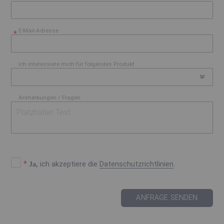
E-Mail-Adresse
Ich interessiere mich für folgendes Produkt
Anmerkungen / Fragen
Ja, ich akzeptiere die Datenschutzrichtlinien*
*
Ja,
ich akzeptiere die
Datenschutzrichtlinien
.
ANFRAGE SENDEN