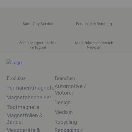
Same Day-Service
Persönliche Beratung
5000 t Magnete sofort
Marktführer im Bereich
verfügbar
Neodym
Produkte
Branchen
Automotive /
Permanentmagnete
Motoren
Magnetabscheider
Design
Topfmagnete
Medizin
Magnetfolien &
Bänder
Recycling
Messgeräte &
Packaging /