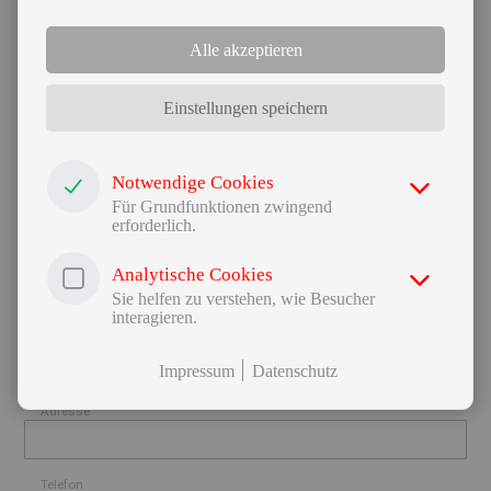
einen perfekten Kontakt beim elektrischen
Schweißen und verhindern Blasen.
Alle akzeptieren
Senden Sie uns gerne gleich jetzt Ihre Anfrage!
Einstellungen speichern
Notwendige Cookies
Anrede*
Für Grundfunktionen zwingend
erforderlich.
Nachname
Analytische Cookies
Sie helfen zu verstehen, wie Besucher
interagieren.
Vorname
Impressum
Datenschutz
Adresse
Telefon